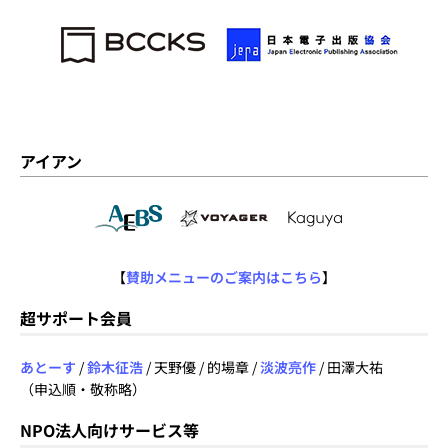
アイアン
【
賛助メニューのご案内はこちら
】
超サポート会員
あとーす
/
鈴木征浩
/ 天野優 / 的場章 /
淡波亮作
/ 田澤大祐
（申込順・敬称略）
NPO法人向けサービス等