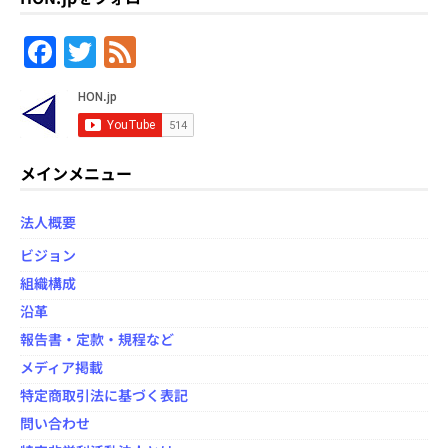
F
T
F
a
w
e
c
itt
e
e
er
d
b
メインメニュー
o
法人概要
o
ビジョン
k
組織構成
沿革
報告書・定款・規程など
メディア掲載
特定商取引法に基づく表記
問い合わせ