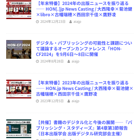
【年末特番】2024年の出版ニュースを振り返る
―― HON[.]jp News Casting / 大西隆幸×菊池健
×libro×古幡瑞穂×西田宗千佳×鷹野凌
2024年12月23日
aiajp
デジタル・パブリッシングの可能性と課題につい
て議論するオープンカンファレンス「HON-
CF2024」を9月6日～8日に開催
2024年8月28日
aiajp
【年末特番】2023年の出版ニュースを振り返る
―― HON.jp News Casting / 大西隆幸×菊池健×
古幡瑞穂×西田宗千佳×鷹野凌
2023年12月5日
aiajp
【共催】書籍のデジタル化と今後の展開――『パ
ブリッシング・スタディーズ』第4章第3節報告
（日本出版学会 出版デジタル研究部会主催）