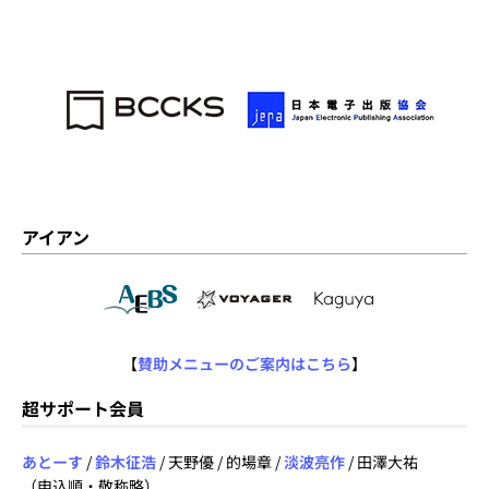
アイアン
【
賛助メニューのご案内はこちら
】
超サポート会員
あとーす
/
鈴木征浩
/ 天野優 / 的場章 /
淡波亮作
/ 田澤大祐
（申込順・敬称略）