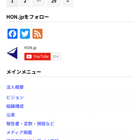
1
2
…
29
»
HON.jpをフォロー
F
T
F
a
w
e
c
itt
e
e
er
d
b
メインメニュー
o
法人概要
o
ビジョン
k
組織構成
沿革
報告書・定款・規程など
メディア掲載