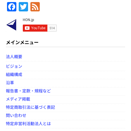
F
T
F
a
w
e
c
itt
e
e
er
d
b
メインメニュー
o
法人概要
o
ビジョン
k
組織構成
沿革
報告書・定款・規程など
メディア掲載
特定商取引法に基づく表記
問い合わせ
特定非営利活動法人とは