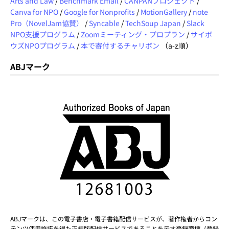
Arts and Law
/
Benchmark Email
/
CANPANプロジェクト
/
Canva for NPO
/
Google for Nonprofits
/
MotionGallery
/
note
Pro（NovelJam協賛）
/
Syncable
/
TechSoup Japan
/
Slack
NPO支援プログラム
/
Zoomミーティング・プロプラン
/
サイボ
ウズNPOプログラム
/
本で寄付するチャリボン
（a-z順）
ABJマーク
ABJマークは、この電子書店・電子書籍配信サービスが、著作権者からコン
テンツ使用許諾を得た正規版配信サービスであることを示す登録商標（登録