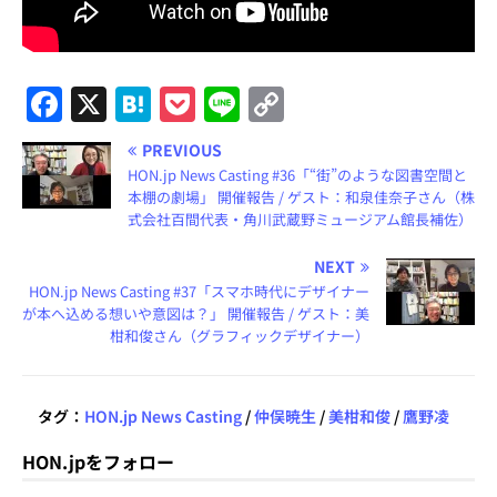
F
X
H
P
Li
C
a
at
o
n
o
PREVIOUS
c
e
c
e
p
HON.jp News Casting #36「“街”のような図書空間と
e
n
k
y
本棚の劇場」 開催報告 / ゲスト：和泉佳奈子さん（株
式会社百間代表・角川武蔵野ミュージアム館長補佐）
b
a
et
Li
NEXT
o
n
HON.jp News Casting #37「スマホ時代にデザイナー
o
k
が本へ込める想いや意図は？」 開催報告 / ゲスト：美
柑和俊さん（グラフィックデザイナー）
k
タグ：
HON.jp News Casting
/
仲俣暁生
/
美柑和俊
/
鷹野凌
HON.jpをフォロー