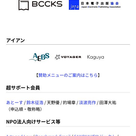
アイアン
【
賛助メニューのご案内はこちら
】
超サポート会員
あとーす
/
鈴木征浩
/ 天野優 / 的場章 /
淡波亮作
/ 田澤大祐
（申込順・敬称略）
NPO法人向けサービス等