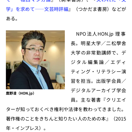
学」を求めて――文芸時評編
』（つかだま書房）などが
ある。
NPO法人HON.jp 理事
長。明星大学／二松學舍
大学の非常勤講師で、デ
ジタル編集論／エディ
ティング・リテラシー演
習を担当。出版学会員／
デジタルアーカイブ学会
鷹野凌（HON.jp）
員。主な著書『クリエイ
ターが知っておくべき権利や法律を教わってきました。
著作権のことをきちんと知りたい人のための本』（2015
年・インプレス）。