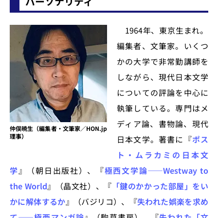
パーソナリティ
1964年、東京生まれ。
編集者、文筆家。いくつ
かの大学で非常勤講師を
しながら、現代日本文学
についての評論を中心に
執筆している。専門はメ
ディア論、書物論、現代
仲俣暁生（編集者・文筆家／HON.jp
理事）
日本文学。著書に『
ポス
ト・ムラカミの日本文
学
』（朝日出版社）、『
極西文学論――Westway to
the World
』（晶文社）、『
「鍵のかかった部屋」をい
かに解体するか
』（バジリコ）、『
失われた娯楽を求め
て――極西マンガ論
』（駒草書房）、『
失われた「文