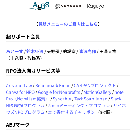
【
賛助メニューのご案内はこちら
】
超サポート会員
あとーす
/
鈴木征浩
/ 天野優 / 的場章 /
淡波亮作
/ 田澤大祐
（申込順・敬称略）
NPO法人向けサービス等
Arts and Law
/
Benchmark Email
/
CANPANプロジェクト
/
Canva for NPO
/
Google for Nonprofits
/
MotionGallery
/
note
Pro（NovelJam協賛）
/
Syncable
/
TechSoup Japan
/
Slack
NPO支援プログラム
/
Zoomミーティング・プロプラン
/
サイボ
ウズNPOプログラム
/
本で寄付するチャリボン
（a-z順）
ABJマーク