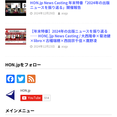
HON.jp News Casting 年末特番「2024年の出版
ニュースを振り返る」開催報告
2024年12月29日
aiajp
【年末特番】2024年の出版ニュースを振り返る
―― HON[.]jp News Casting / 大西隆幸×菊池健
×libro×古幡瑞穂×西田宗千佳×鷹野凌
2024年12月23日
aiajp
HON.jpをフォロー
F
T
F
a
w
e
c
itt
e
e
er
d
b
メインメニュー