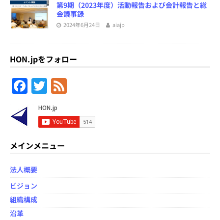
第9期（2023年度）活動報告および会計報告と総
会議事録
2024年6月24日
aiajp
HON.jpをフォロー
F
T
F
a
w
e
c
itt
e
e
er
d
b
メインメニュー
o
法人概要
o
ビジョン
k
組織構成
沿革