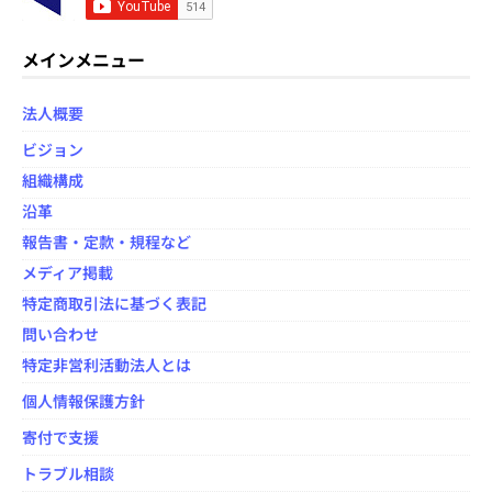
e
er
d
b
メインメニュー
o
法人概要
o
ビジョン
k
組織構成
沿革
報告書・定款・規程など
メディア掲載
特定商取引法に基づく表記
問い合わせ
特定非営利活動法人とは
個人情報保護方針
寄付で支援
トラブル相談