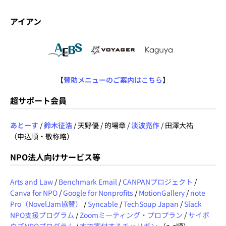
アイアン
【
賛助メニューのご案内はこちら
】
超サポート会員
あとーす
/
鈴木征浩
/ 天野優 / 的場章 /
淡波亮作
/ 田澤大祐
（申込順・敬称略）
NPO法人向けサービス等
Arts and Law
/
Benchmark Email
/
CANPANプロジェクト
/
Canva for NPO
/
Google for Nonprofits
/
MotionGallery
/
note
Pro（NovelJam協賛）
/
Syncable
/
TechSoup Japan
/
Slack
NPO支援プログラム
/
Zoomミーティング・プロプラン
/
サイボ
ウズNPOプログラム
/
本で寄付するチャリボン
（a-z順）