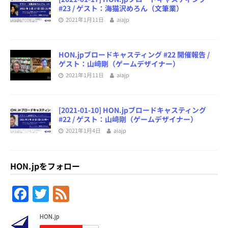
#23 / ゲスト：海猫沢めろん（文筆業）
2021年1月11日
aiajp
HON.jpブロードキャスティング #22 開催報告 /
ゲスト：山﨑剛（ゲームデザイナー）
2021年1月11日
aiajp
[2021-01-10] HON.jpブロードキャスティング
#22 / ゲスト：山﨑剛（ゲームデザイナー）
2021年1月4日
aiajp
HON.jpをフォロー
F
T
F
a
w
e
c
itt
e