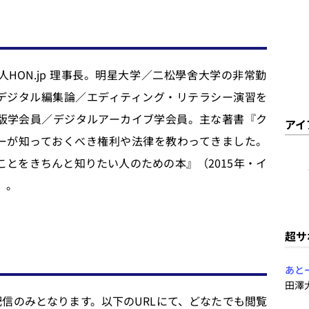
人HON.jp 理事長。明星大学／二松學舍大学の非常勤
デジタル編集論／エディティング・リテラシー演習を
版学会員／デジタルアーカイブ学会員。主な著書『ク
アイ
ーが知っておくべき権利や法律を教わってきました。
ことをきちんと知りたい人のための本』（2015年・イ
）。
超サ
あと
田澤
声の配信のみとなります。以下のURLにて、どなたでも閲覧