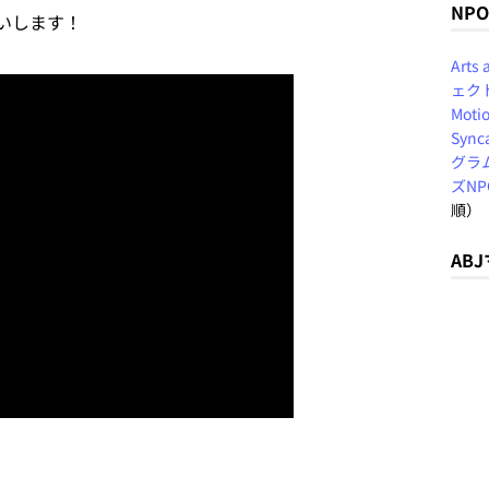
NP
いします！
Arts
ェク
Motio
Sync
グラ
ズN
順）
AB