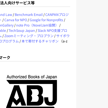
O法人向けサービス等
 and Law
/
Benchmark Email
/
CANPANプロジ
ト
/
Canva for NPO
/
Google for Nonprofits
/
nGallery
/
note Pro（NovelJam協賛）
/
able
/
TechSoup Japan
/
Slack NPO支援プロ
ム
/
Zoomミーティング・プロプラン
/
サイボウ
POプログラム
/
本で寄付するチャリボン
（a-z
Jマーク