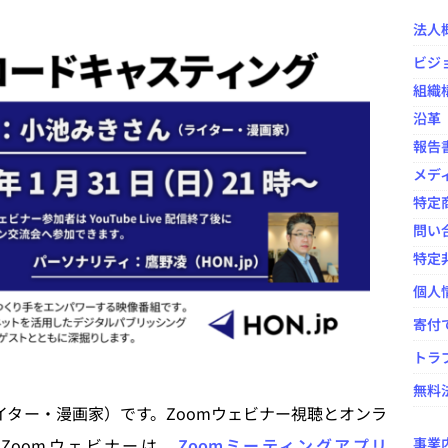
法人
の出版ニュースを振り返る ―― HON[.]jp News Casting / 大西隆
ビジ
宗千佳×鷹野凌
イベント事業
組織
ovelJam 2024」開催報告
イベント事業
沿革
報告
シングのオープンカンファレンス「HON-CF（ホンカンファ）2024」
メデ
特定
年度）活動報告および会計報告と総会議事録
NPO法人全般
問い
特定
個人
寄付
トラ
無料法
イター・漫画家）です。Zoomウェビナー視聴とオンラ
Zoomウェビナーは、
Zoomミーティングアプリ
事業