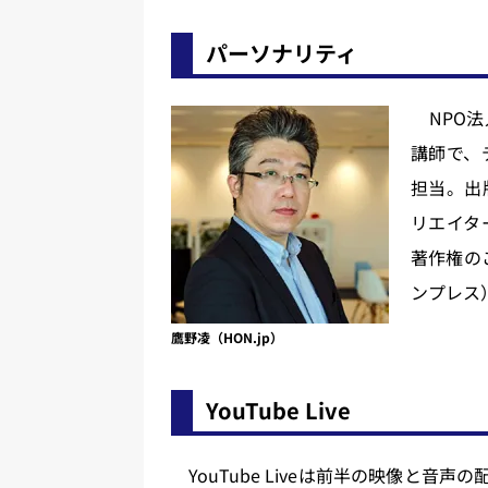
パーソナリティ
NPO法
講師で、
担当。出
リエイタ
著作権の
ンプレス
鷹野凌（HON.jp）
YouTube Live
YouTube Liveは前半の映像と音