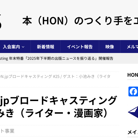
本（HON）のつくり手を
入会案内
新着情報
イベント報告
映像
メル
s Casting 年末特番「2025年下半期の出版ニュースを振り返る」開催報告
HO
1] HON.jpブロードキャスティング #25 / ゲスト：小池みき（ライタ
ノベルジャムマラソン in 阿賀北 2025」開催報告
イベント事業
NovelJam 2025」開催報告
イベント事業
 HON.jpブロードキャスティング
 Casting 年末特番「2025年上半期の出版ニュースを振り返る」開催報告
小池みき（ライター・漫画家）
年度）活動報告および会計報告と総会議事録
NPO法人全般
ト事業
メイ
s Casting 年末特番「2024年の出版ニュースを振り返る」開催報告
イ