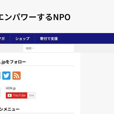
エンパワーするNPO
マガ
ショップ
寄付で支援
N.jpをフォロー
F
T
F
a
w
e
c
itt
e
e
er
d
b
ンメニュー