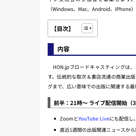
（Windows、Mac、Android、i
【目次】
内容
HON.jpブロードキャスティングは
す。伝統的な取次＆書店流通の商業出版
グまで、広い意味での出版に関連する最
前半：21時～ ライブ配信開始（
Zoomと
YouTube Live
にも配信し
直近1週間の出版関連ニュースか