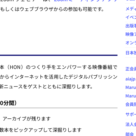
Phone）もしくはウェブブラウザからの参加も可能です。
メデ
イベ
出版
映像ア
オン
日本
、本（HON）のつくり手をエンパワーする映像番組で
正会
からインターネットを活用したデジタルパブリッシン
aia
新ニュースをゲストとともに深掘りします。
Maru
Maru
30分間）
会員
サポ
、アーカイブが残ります
法人
ら数本をピックアップして深掘りします
部会