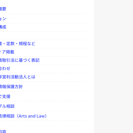
o
o
概要
k
ョン
構成
書・定款・規程など
ィア掲載
商取引法に基づく表記
合わせ
非営利活動法人とは
情報保護方針
で支援
ブル相談
律相談（Arts and Law）
内容