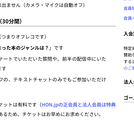
は出ません（カメラ・マイクは自動オフ）
会員
会員
（30分間）
入会
（つまりオフレコです）
なった本のジャンルは？
」です
特定
賛助
ケートでいただいた質問や、前半の配信中にいた
する
ます
のご
フの、テキストチャットのみでもご参加いただけ
法人
ゴー
ケットは有料です（
HON.jpの正会員と法人会員は特典
があるため、チケットはお早めにお求めください。