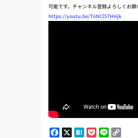
可能です。チャンネル登録よろしくお願
https://youtu.be/TnNCl57HHjk
F
X
H
P
Li
C