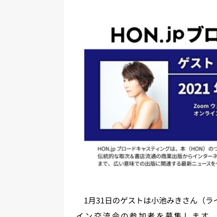
ベント事業
[ 2024年12月23日 ]
【年末特番】2024年
幸×菊池健×libro×古幡瑞穂×西田
[ 2024年11月5日 ]
出版創作イベント「N
[ 2024年9月9日 ]
デジタル・パブリッ
開催報告
イベント事業
[ 2026年6月20日 ]
第11期（2025
1月31日のゲストは小池みきさん（ラ
イン交流会の参加者を募集します。