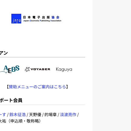
アン
【
賛助メニューのご案内はこちら
】
ポート会員
ーす
/
鈴木征浩
/ 天野優 / 的場章 /
淡波亮作
/
大祐（申込順・敬称略）