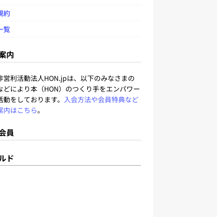
規約
一覧
案内
非営利活動法人HON.jpは、以下のみなさまの
などにより本（HON）のつくり手をエンパワー
活動をしております。
入会方法や会員特典など
案内はこちら
。
会員
ルド