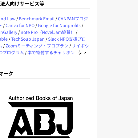
O法人向けサービス等
 and Law
/
Benchmark Email
/
CANPANプロジ
ト
/
Canva for NPO
/
Google for Nonprofits
/
nGallery
/
note Pro（NovelJam協賛）
/
able
/
TechSoup Japan
/
Slack NPO支援プロ
ム
/
Zoomミーティング・プロプラン
/
サイボウ
POプログラム
/
本で寄付するチャリボン
（a-z
Jマーク