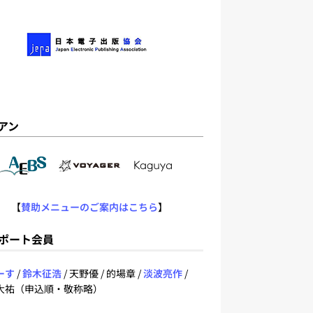
アン
【
賛助メニューのご案内はこちら
】
ポート会員
ーす
/
鈴木征浩
/ 天野優 / 的場章 /
淡波亮作
/
大祐（申込順・敬称略）