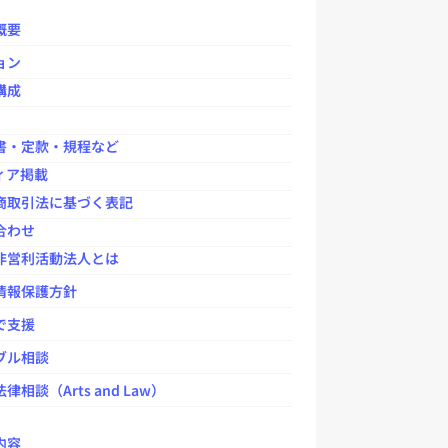
o
o
概要
k
ョン
構成
書・定款・規程など
ィア掲載
商取引法に基づく表記
合わせ
非営利活動法人とは
情報保護方針
で支援
ブル相談
律相談（Arts and Law）
内容