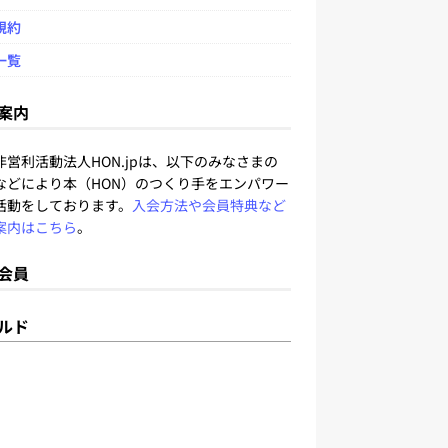
規約
一覧
案内
非営利活動法人HON.jpは、以下のみなさまの
などにより本（HON）のつくり手をエンパワー
活動をしております。
入会方法や会員特典など
案内はこちら
。
会員
ルド