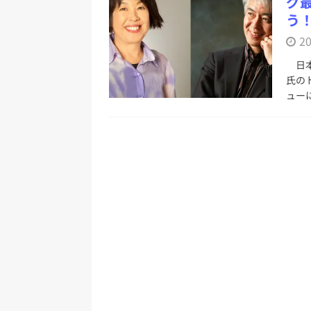
グ
う
2
日本
氏の
ュー