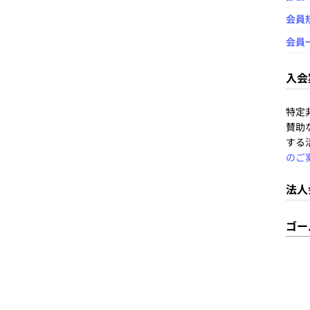
会員
会員
入会
特定
賛助
する
のご
法人
ゴー