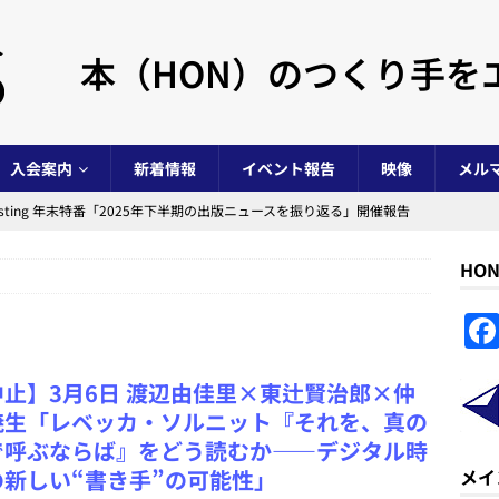
本（HON）のつくり手を
入会案内
新着情報
イベント報告
映像
メル
s Casting 年末特番「2025年下半期の出版ニュースを振り返る」開催報告
HO
ノベルジャムマラソン in 阿賀北 2025」開催報告
イベント事業
NovelJam 2025」開催報告
イベント事業
 Casting 年末特番「2025年上半期の出版ニュースを振り返る」開催報告
中止】3月6日 渡辺由佳里×東辻賢治郎×仲
暁生「レベッカ・ソルニット『それを、真の
年度）活動報告および会計報告と総会議事録
NPO法人全般
で呼ぶならば』をどう読むか――デジタル時
の新しい“書き手”の可能性」
メイ
s Casting 年末特番「2024年の出版ニュースを振り返る」開催報告
イ