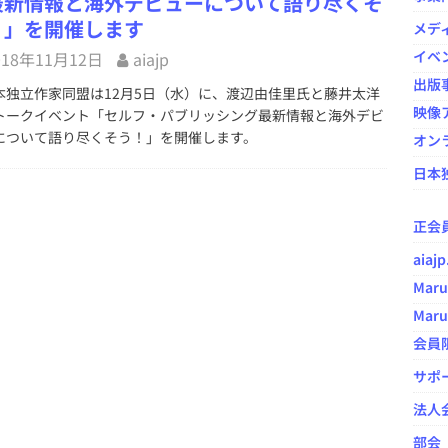
最新情報と海外デビューについて語り尽くそ
！」を開催します
メデ
イベ
018年11月12日
aiajp
出版
独立作家同盟は12月5日（水）に、渡辺由佳里氏と藤井太洋
映像ア
トークイベント「セルフ・パブリッシング最新情報と海外デビ
について語り尽くそう！」を開催します。
オン
日本
正会
aia
Maru
Maru
会員
サポ
法人
部会