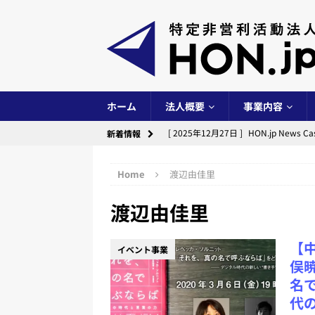
ホーム
法人概要
事業内容
[ 2025年12月27日 ]
HON.jp New
新着情報
イベント事業
Home
渡辺由佳里
[ 2025年12月24日 ]
出版創作イベント「
渡辺由佳里
[ 2025年10月14日 ]
出版創作イベント「
[ 2025年6月29日 ]
HON.jp News
【
イベント事業
イベント事業
俣
[ 2025年6月28日 ]
第10期（2024
名
代
[ 2024年12月29日 ]
HON.jp New