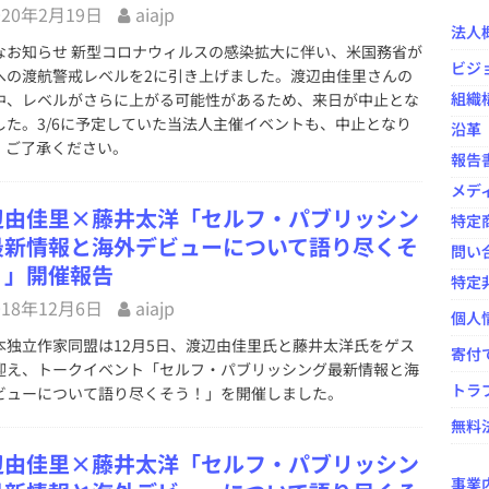
020年2月19日
aiajp
法人
なお知らせ 新型コロナウィルスの感染拡大に伴い、米国務省が
の出版ニュースを振り返る ―― HON[.]jp News Casting / 大西隆
ビジ
への渡航警戒レベルを2に引き上げました。渡辺由佳里さんの
宗千佳×鷹野凌
イベント事業
組織
中、レベルがさらに上がる可能性があるため、来日が中止とな
した。3/6に予定していた当法人主催イベントも、中止となり
ovelJam 2024」開催報告
イベント事業
沿革
。ご了承ください。
報告
シングのオープンカンファレンス「HON-CF（ホンカンファ）2024」
メデ
辺由佳里×藤井太洋「セルフ・パブリッシン
特定
年度）活動報告および会計報告と総会議事録
NPO法人全般
最新情報と海外デビューについて語り尽くそ
問い
！」開催報告
特定
018年12月6日
aiajp
個人
独立作家同盟は12月5日、渡辺由佳里氏と藤井太洋氏をゲス
寄付
迎え、トークイベント「セルフ・パブリッシング最新情報と海
トラ
ビューについて語り尽くそう！」を開催しました。
無料法
辺由佳里×藤井太洋「セルフ・パブリッシン
事業