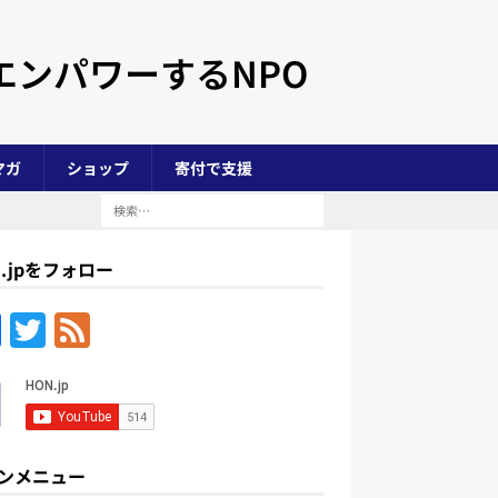
エンパワーするNPO
マガ
ショップ
寄付で支援
N.jpをフォロー
F
T
F
a
w
e
c
itt
e
e
er
d
b
ンメニュー