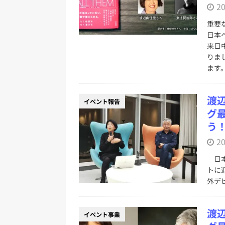
2
ベント事業
重要
[ 2024年12月23日 ]
【年末特番】2024年
日本
幸×菊池健×libro×古幡瑞穂×西田
来日
りま
[ 2024年11月5日 ]
出版創作イベント「N
ます
[ 2024年9月9日 ]
デジタル・パブリッ
開催報告
イベント事業
渡
イベント報告
[ 2026年6月20日 ]
第11期（2025
グ
う
2
日本
トに
外デ
渡
イベント事業