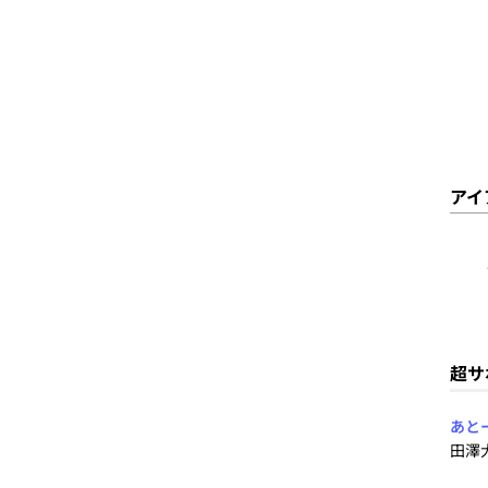
アイ
超サ
あと
田澤