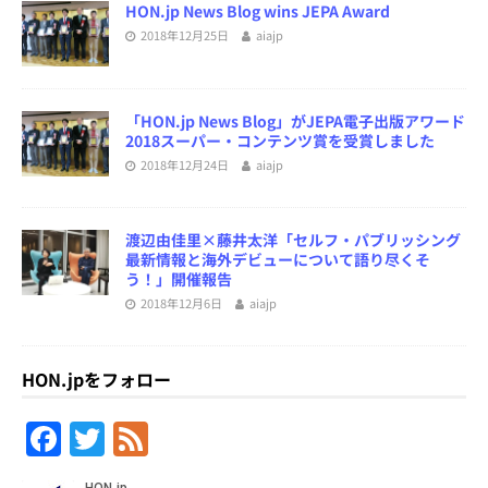
HON.jp News Blog wins JEPA Award
2018年12月25日
aiajp
「HON.jp News Blog」がJEPA電子出版アワード
2018スーパー・コンテンツ賞を受賞しました
2018年12月24日
aiajp
渡辺由佳里×藤井太洋「セルフ・パブリッシング
最新情報と海外デビューについて語り尽くそ
う！」開催報告
2018年12月6日
aiajp
HON.jpをフォロー
F
T
F
a
w
e