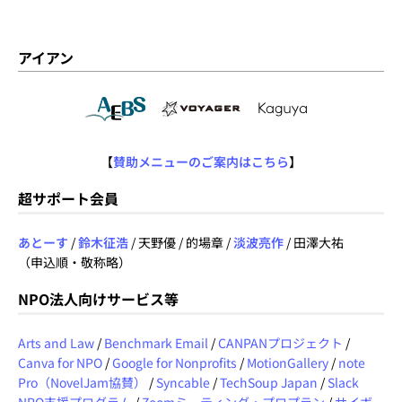
アイアン
【
賛助メニューのご案内はこちら
】
超サポート会員
あとーす
/
鈴木征浩
/ 天野優 / 的場章 /
淡波亮作
/ 田澤大祐
（申込順・敬称略）
NPO法人向けサービス等
Arts and Law
/
Benchmark Email
/
CANPANプロジェクト
/
Canva for NPO
/
Google for Nonprofits
/
MotionGallery
/
note
Pro（NovelJam協賛）
/
Syncable
/
TechSoup Japan
/
Slack
NPO支援プログラム
/
Zoomミーティング・プロプラン
/
サイボ