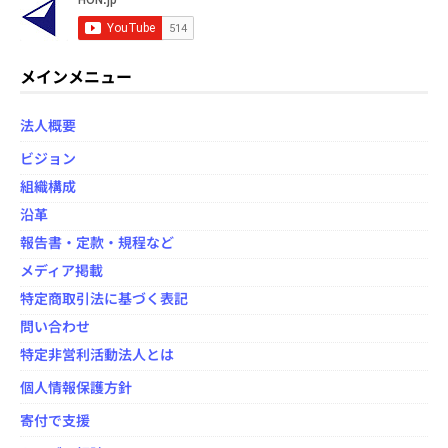
c
itt
e
e
er
d
b
メインメニュー
o
法人概要
o
ビジョン
k
組織構成
沿革
報告書・定款・規程など
メディア掲載
特定商取引法に基づく表記
問い合わせ
特定非営利活動法人とは
個人情報保護方針
寄付で支援