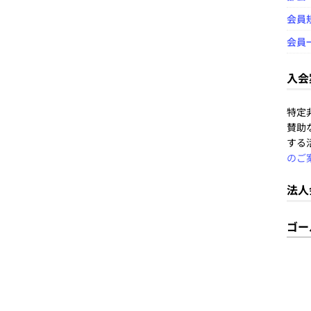
会員
会員
入会
特定
賛助
する
のご
法人
ゴー