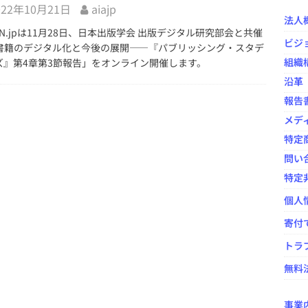
022年10月21日
aiajp
法人
N.jpは11月28日、日本出版学会 出版デジタル研究部会と共催
の出版ニュースを振り返る ―― HON[.]jp News Casting / 大西隆
ビジ
書籍のデジタル化と今後の展開――『パブリッシング・スタデ
宗千佳×鷹野凌
イベント事業
組織
ズ』第4章第3節報告」をオンライン開催します。
ovelJam 2024」開催報告
イベント事業
沿革
報告
シングのオープンカンファレンス「HON-CF（ホンカンファ）2024」
メデ
特定
年度）活動報告および会計報告と総会議事録
NPO法人全般
問い
特定
個人
寄付
トラ
無料法
事業