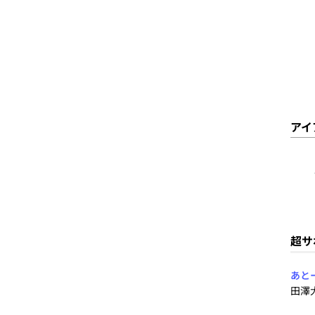
アイ
超サ
あと
田澤