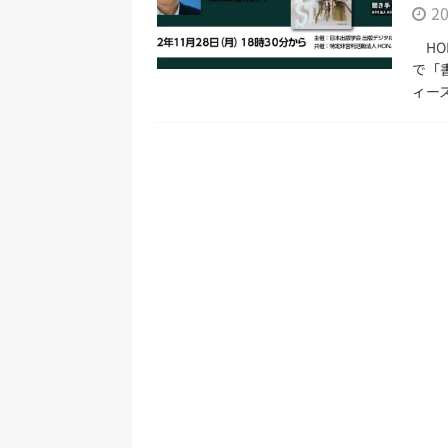
2
ベント事業
HO
[ 2024年12月23日 ]
【年末特番】2024年
で「
幸×菊池健×libro×古幡瑞穂×西田
ィー
[ 2024年11月5日 ]
出版創作イベント「N
[ 2024年9月9日 ]
デジタル・パブリッ
開催報告
イベント事業
[ 2026年6月20日 ]
第11期（2025