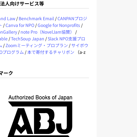
O法人向けサービス等
 and Law
/
Benchmark Email
/
CANPANプロジ
ト
/
Canva for NPO
/
Google for Nonprofits
/
nGallery
/
note Pro（NovelJam協賛）
/
able
/
TechSoup Japan
/
Slack NPO支援プロ
ム
/
Zoomミーティング・プロプラン
/
サイボウ
POプログラム
/
本で寄付するチャリボン
（a-z
Jマーク