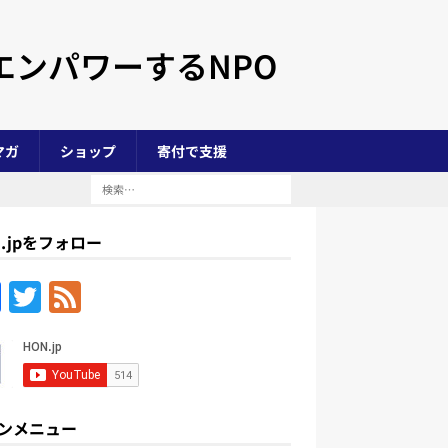
エンパワーするNPO
マガ
ショップ
寄付で支援
N.jpをフォロー
F
T
F
a
w
e
c
itt
e
e
er
d
b
ンメニュー