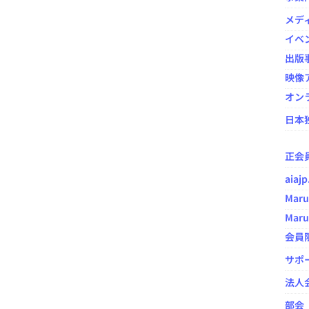
メデ
イベ
出版
映像ア
オン
日本
正会
aia
Maru
Maru
会員
サポ
法人
部会