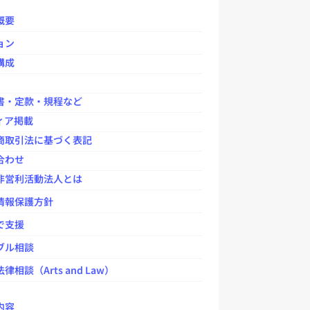
o
o
概要
k
ョン
構成
書・定款・規程など
ィア掲載
商取引法に基づく表記
合わせ
非営利活動法人とは
情報保護方針
で支援
ブル相談
律相談（Arts and Law）
内容