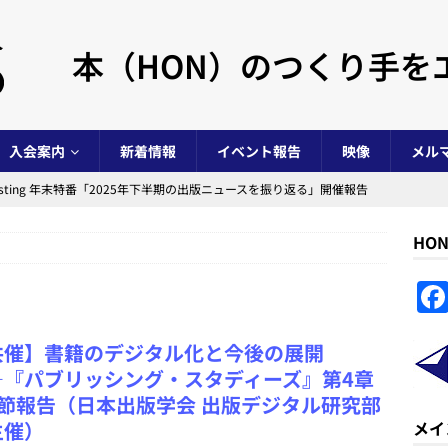
本（HON）のつくり手を
入会案内
新着情報
イベント報告
映像
メル
s Casting 年末特番「2025年下半期の出版ニュースを振り返る」開催報告
HO
ノベルジャムマラソン in 阿賀北 2025」開催報告
イベント事業
NovelJam 2025」開催報告
イベント事業
 Casting 年末特番「2025年上半期の出版ニュースを振り返る」開催報告
共催】書籍のデジタル化と今後の展開
―『パブリッシング・スタディーズ』第4章
年度）活動報告および会計報告と総会議事録
NPO法人全般
3節報告（日本出版学会 出版デジタル研究部
主催）
メイ
s Casting 年末特番「2024年の出版ニュースを振り返る」開催報告
イ