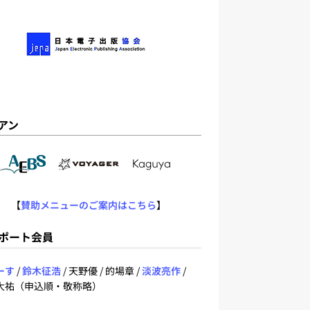
アン
【
賛助メニューのご案内はこちら
】
ポート会員
ーす
/
鈴木征浩
/ 天野優 / 的場章 /
淡波亮作
/
大祐（申込順・敬称略）