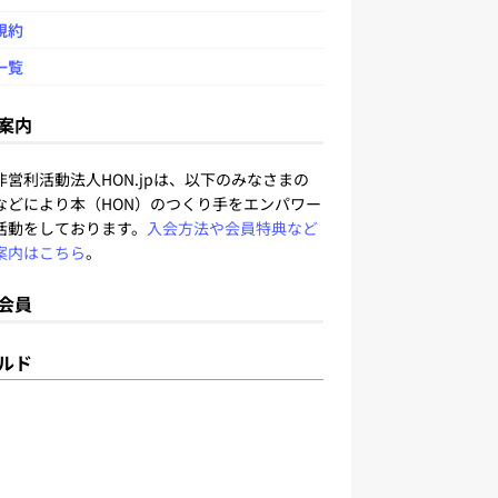
規約
一覧
案内
非営利活動法人HON.jpは、以下のみなさまの
などにより本（HON）のつくり手をエンパワー
活動をしております。
入会方法や会員特典など
案内はこちら
。
会員
ルド