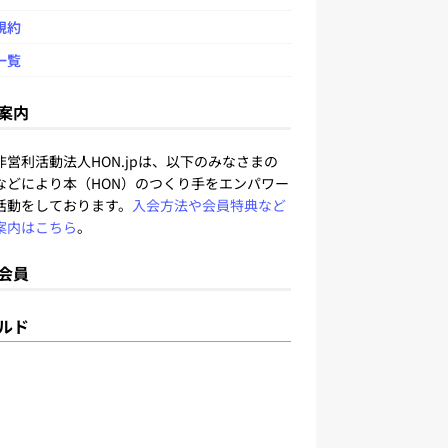
規約
一覧
案内
非営利活動法人HON.jpは、以下のみなさまの
などにより本（HON）のつくり手をエンパワー
活動をしております。
入会方法や会員特典など
案内はこちら
。
会員
ルド