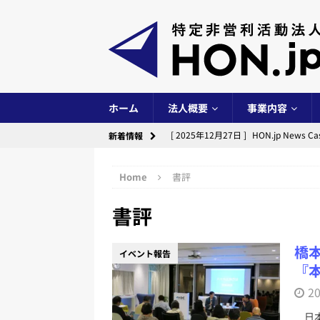
ホーム
法人概要
事業内容
[ 2025年12月27日 ]
HON.jp New
新着情報
イベント事業
Home
書評
[ 2025年12月24日 ]
出版創作イベント「
書評
[ 2025年10月14日 ]
出版創作イベント「
[ 2025年6月29日 ]
HON.jp News
橋
イベント報告
イベント事業
『
[ 2025年6月28日 ]
第10期（2024
2
[ 2024年12月29日 ]
HON.jp New
日本