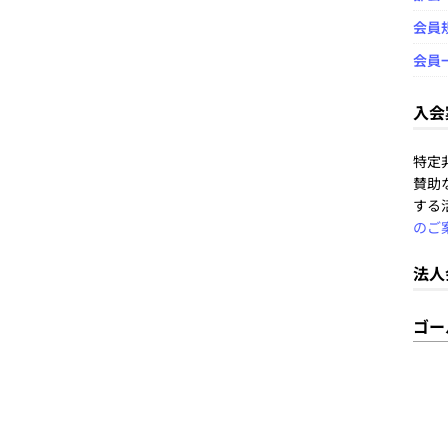
会員
会員
入会
特定
賛助
する
のご
法人
ゴー