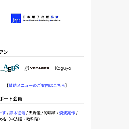
アン
【
賛助メニューのご案内はこちら
】
ポート会員
ーす
/
鈴木征浩
/ 天野優 / 的場章 /
淡波亮作
/
大祐（申込順・敬称略）