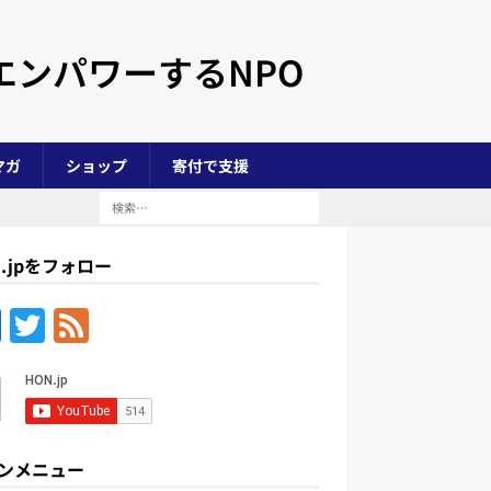
エンパワーするNPO
マガ
ショップ
寄付で支援
N.jpをフォロー
F
T
F
a
w
e
c
itt
e
e
er
d
b
ンメニュー