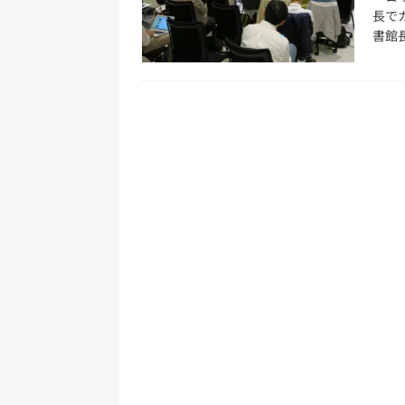
ベント事業
長で
書館
[ 2024年12月23日 ]
【年末特番】2024年
幸×菊池健×libro×古幡瑞穂×西田
[ 2024年11月5日 ]
出版創作イベント「N
[ 2024年9月9日 ]
デジタル・パブリッ
開催報告
イベント事業
[ 2026年6月20日 ]
第11期（2025