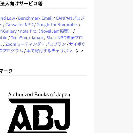
O法人向けサービス等
 and Law
/
Benchmark Email
/
CANPANプロジ
ト
/
Canva for NPO
/
Google for Nonprofits
/
nGallery
/
note Pro（NovelJam協賛）
/
able
/
TechSoup Japan
/
Slack NPO支援プロ
ム
/
Zoomミーティング・プロプラン
/
サイボウ
POプログラム
/
本で寄付するチャリボン
（a-z
Jマーク