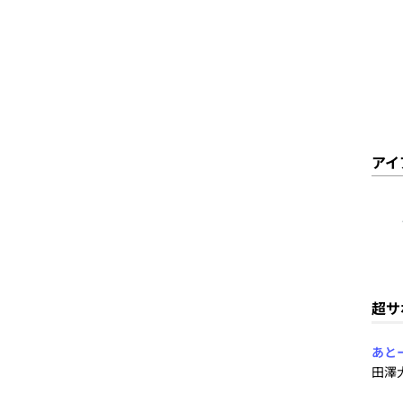
アイ
超サ
あと
田澤