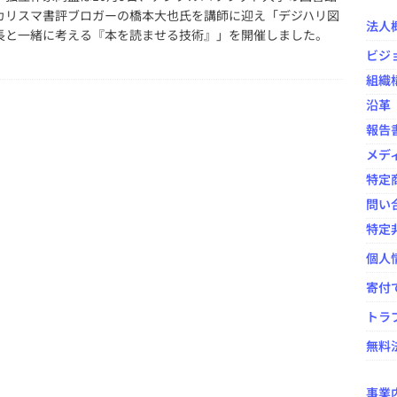
カリスマ書評ブロガーの橋本大也氏を講師に迎え「デジハリ図
法人
長と一緒に考える『本を読ませる技術』」を開催しました。
の出版ニュースを振り返る ―― HON[.]jp News Casting / 大西隆
ビジ
宗千佳×鷹野凌
イベント事業
組織
ovelJam 2024」開催報告
イベント事業
沿革
報告
シングのオープンカンファレンス「HON-CF（ホンカンファ）2024」
メデ
特定
年度）活動報告および会計報告と総会議事録
NPO法人全般
問い
特定
個人
寄付
トラ
無料法
事業