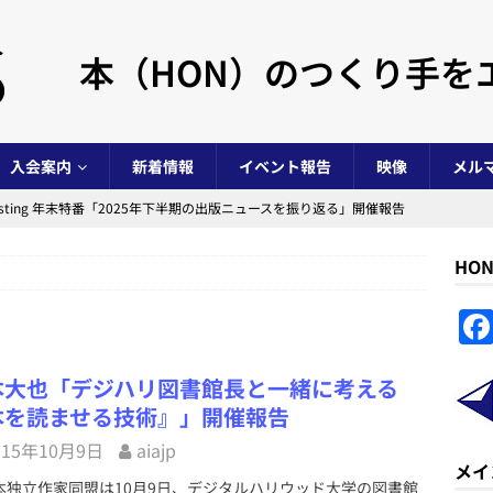
本（HON）のつくり手を
入会案内
新着情報
イベント報告
映像
メル
s Casting 年末特番「2025年下半期の出版ニュースを振り返る」開催報告
HO
ノベルジャムマラソン in 阿賀北 2025」開催報告
イベント事業
NovelJam 2025」開催報告
イベント事業
 Casting 年末特番「2025年上半期の出版ニュースを振り返る」開催報告
本大也「デジハリ図書館長と一緒に考える
本を読ませる技術』」開催報告
年度）活動報告および会計報告と総会議事録
NPO法人全般
015年10月9日
aiajp
メイ
s Casting 年末特番「2024年の出版ニュースを振り返る」開催報告
イ
独立作家同盟は10月9日、デジタルハリウッド大学の図書館