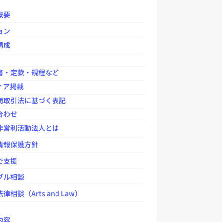
o
o
概要
k
ョン
構成
書・定款・規程など
ィア掲載
商取引法に基づく表記
合わせ
非営利活動法人とは
情報保護方針
で支援
ブル相談
律相談（Arts and Law）
内容