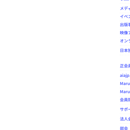
メデ
イベ
出版
映像ア
オン
日本
正会
aia
Maru
Maru
会員
サポ
法人
部会