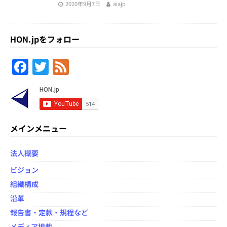
2020年9月7日
aiajp
HON.jpをフォロー
F
T
F
a
w
e
c
itt
e
e
er
d
b
メインメニュー
o
法人概要
o
ビジョン
k
組織構成
沿革
報告書・定款・規程など
メディア掲載