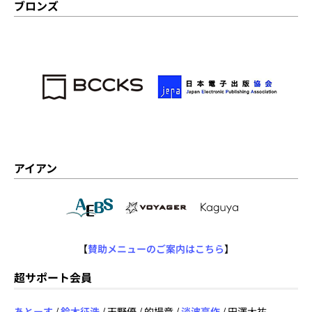
ブロンズ
アイアン
【
賛助メニューのご案内はこちら
】
超サポート会員
あとーす
/
鈴木征浩
/ 天野優 / 的場章 /
淡波亮作
/ 田澤大祐