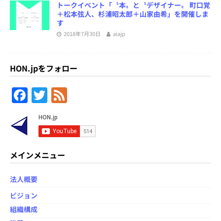
トークイベント「〝本〟と〝デザイナー〟 町口覚
＋松本弦人、杉浦昭太郎＋山家由希」を開催しま
す
2018年7月30日
aiajp
HON.jpをフォロー
F
T
F
a
w
e
c
itt
e
e
er
d
b
メインメニュー
o
法人概要
o
ビジョン
k
組織構成