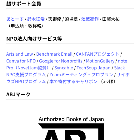
超サポート会員
あとーす
/
鈴木征浩
/ 天野優 / 的場章 /
淡波亮作
/ 田澤大祐
（申込順・敬称略）
NPO法人向けサービス等
Arts and Law
/
Benchmark Email
/
CANPANプロジェクト
/
Canva for NPO
/
Google for Nonprofits
/
MotionGallery
/
note
Pro（NovelJam協賛）
/
Syncable
/
TechSoup Japan
/
Slack
NPO支援プログラム
/
Zoomミーティング・プロプラン
/
サイボ
ウズNPOプログラム
/
本で寄付するチャリボン
（a-z順）
ABJマーク