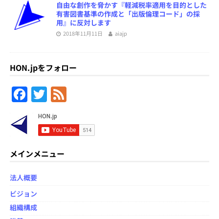
自由な創作を脅かす『軽減税率適用を目的とした
有害図書基準の作成と「出版倫理コード」の採
用』に反対します
2018年11月11日
aiajp
HON.jpをフォロー
F
T
F
a
w
e
c
itt
e
e
er
d
b
メインメニュー
o
法人概要
o
ビジョン
k
組織構成