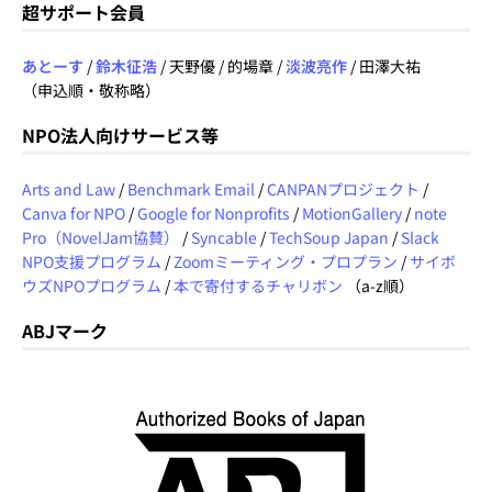
超サポート会員
あとーす
/
鈴木征浩
/ 天野優 / 的場章 /
淡波亮作
/ 田澤大祐
（申込順・敬称略）
NPO法人向けサービス等
Arts and Law
/
Benchmark Email
/
CANPANプロジェクト
/
Canva for NPO
/
Google for Nonprofits
/
MotionGallery
/
note
Pro（NovelJam協賛）
/
Syncable
/
TechSoup Japan
/
Slack
NPO支援プログラム
/
Zoomミーティング・プロプラン
/
サイボ
ウズNPOプログラム
/
本で寄付するチャリボン
（a-z順）
ABJマーク