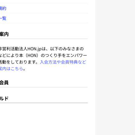
規約
一覧
案内
非営利活動法人HON.jpは、以下のみなさまの
などにより本（HON）のつくり手をエンパワー
活動をしております。
入会方法や会員特典など
案内はこちら
。
会員
ルド