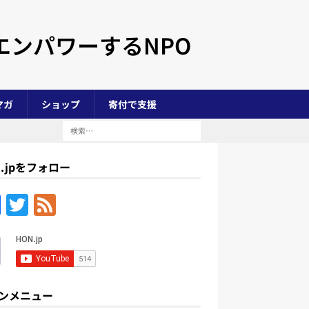
エンパワーするNPO
マガ
ショップ
寄付で支援
N.jpをフォロー
F
T
F
a
w
e
c
itt
e
e
er
d
b
ンメニュー