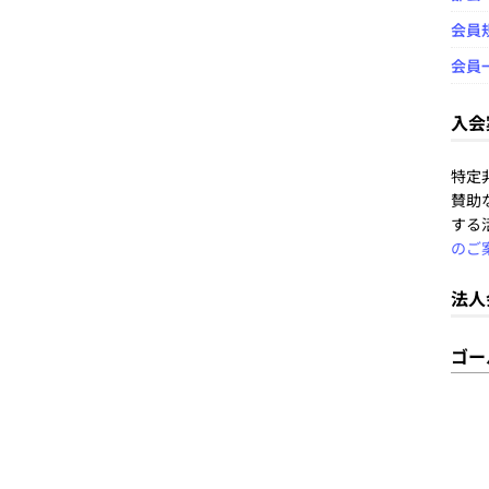
会員
会員
入会
特定
賛助
する
のご
法人
ゴー