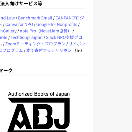
O法人向けサービス等
 and Law
/
Benchmark Email
/
CANPANプロジ
ト
/
Canva for NPO
/
Google for Nonprofits
/
nGallery
/
note Pro（NovelJam協賛）
/
able
/
TechSoup Japan
/
Slack NPO支援プロ
ム
/
Zoomミーティング・プロプラン
/
サイボウ
POプログラム
/
本で寄付するチャリボン
（a-z
Jマーク