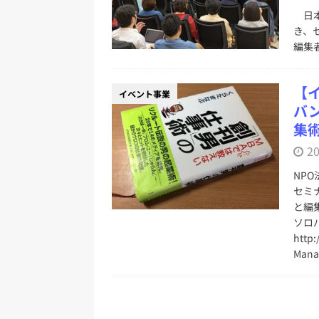
ベント事業
日本
き、
[ 2024年12月23日 ]
【年末特番】2024年
編集
幸×菊池健×libro×古幡瑞穂×西田
[ 2024年11月5日 ]
出版創作イベント「N
【
イベント事業
[ 2024年9月9日 ]
デジタル・パブリッ
バ
集
開催報告
イベント事業
2
[ 2026年6月20日 ]
第11期（2025
NP
セミ
と編
ソロ
http
Man