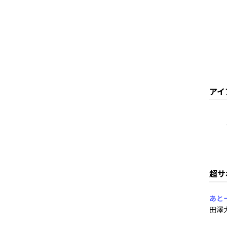
アイ
超サ
あと
田澤