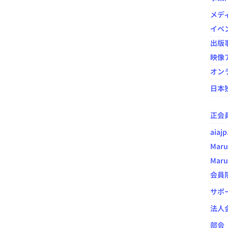
メデ
イベ
出版
映像ア
オン
日本
正会
aia
Maru
Maru
会員
サポ
法人
部会