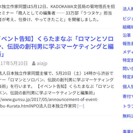
独立作家同盟は5月12日、KADOKAWA文芸局の菊地悟氏を招
法人
セミナー「商人としての編集者 ―― 33万部『うつヌケ』担当
の出版ニュースを振り返る ―― HON[.]jp News Casting / 大西隆
ビジ
者が考え、仕掛け、やってきたこと」を開催しました。
宗千佳×鷹野凌
イベント事業
組織
ovelJam 2024」開催報告
イベント事業
沿革
イベント告知】くらたまなぶ「ロマンとソロ
報告
シングのオープンカンファレンス「HON-CF（ホンカンファ）2024」
ン、伝説の創刊男に学ぶマーケティングと編
メデ
術」
特定
017年5月10日
aiajp
年度）活動報告および会計報告と総会議事録
NPO法人全般
問い
O法人日本独立作家同盟主催で、5月20日（土）14時から渋谷で
特定
ナー「ロマンとソロバン、伝説の創刊男に学ぶマーケティング
集術」を行います。 【イベント告知】くらたまなぶ「ロマンと
個人
バン、伝説の創刊男に学ぶマーケティングと編集術」
寄付
://www.gunsu.jp/2017/05/announcement-of-event-
abu-Kurata.htmlNPO法人日本独立作家同
[…]
トラ
無料法
事業