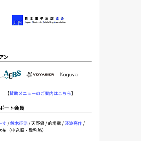
アン
【
賛助メニューのご案内はこちら
】
ポート会員
ーす
/
鈴木征浩
/ 天野優 / 的場章 /
淡波亮作
/
大祐（申込順・敬称略）