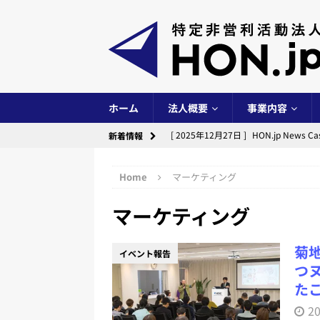
ホーム
法人概要
事業内容
[ 2025年12月27日 ]
HON.jp New
新着情報
イベント事業
Home
マーケティング
[ 2025年12月24日 ]
出版創作イベント「
マーケティング
[ 2025年10月14日 ]
出版創作イベント「
[ 2025年6月29日 ]
HON.jp News
菊地
イベント報告
イベント事業
つ
[ 2025年6月28日 ]
第10期（2024
た
[ 2024年12月29日 ]
HON.jp New
2