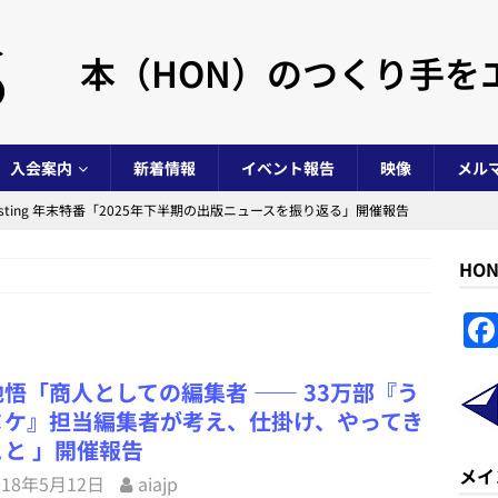
本（HON）のつくり手を
入会案内
新着情報
イベント報告
映像
メル
s Casting 年末特番「2025年下半期の出版ニュースを振り返る」開催報告
HO
ノベルジャムマラソン in 阿賀北 2025」開催報告
イベント事業
NovelJam 2025」開催報告
イベント事業
 Casting 年末特番「2025年上半期の出版ニュースを振り返る」開催報告
悟「商人としての編集者 ―― 33万部『う
ヌケ』担当編集者が考え、仕掛け、やってき
年度）活動報告および会計報告と総会議事録
NPO法人全般
こと 」開催報告
メイ
s Casting 年末特番「2024年の出版ニュースを振り返る」開催報告
イ
018年5月12日
aiajp