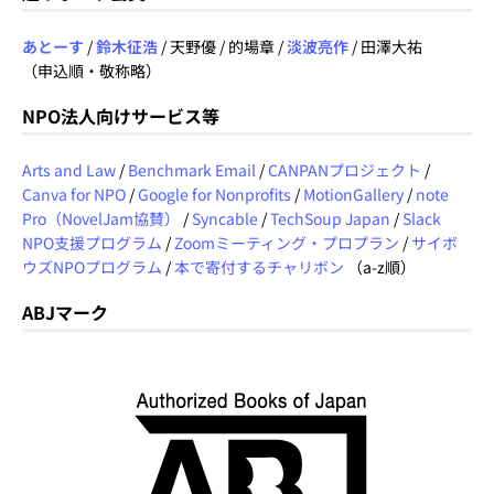
あとーす
/
鈴木征浩
/ 天野優 / 的場章 /
淡波亮作
/ 田澤大祐
（申込順・敬称略）
NPO法人向けサービス等
Arts and Law
/
Benchmark Email
/
CANPANプロジェクト
/
Canva for NPO
/
Google for Nonprofits
/
MotionGallery
/
note
Pro（NovelJam協賛）
/
Syncable
/
TechSoup Japan
/
Slack
NPO支援プログラム
/
Zoomミーティング・プロプラン
/
サイボ
ウズNPOプログラム
/
本で寄付するチャリボン
（a-z順）
ABJマーク