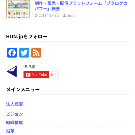
制作・販売・配信プラットフォーム「ブクログの
パブー」概要
2013年9月9日
aiajp
HON.jpをフォロー
F
T
F
a
w
e
c
itt
e
e
er
d
b
メインメニュー
o
法人概要
o
ビジョン
k
組織構成
沿革