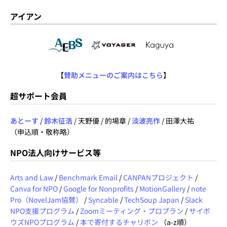
アイアン
【
賛助メニューのご案内はこちら
】
超サポート会員
あとーす
/
鈴木征浩
/ 天野優 / 的場章 /
淡波亮作
/ 田澤大祐
（申込順・敬称略）
NPO法人向けサービス等
Arts and Law
/
Benchmark Email
/
CANPANプロジェクト
/
Canva for NPO
/
Google for Nonprofits
/
MotionGallery
/
note
Pro（NovelJam協賛）
/
Syncable
/
TechSoup Japan
/
Slack
NPO支援プログラム
/
Zoomミーティング・プロプラン
/
サイボ
ウズNPOプログラム
/
本で寄付するチャリボン
（a-z順）