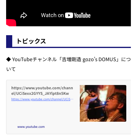
トピックス
◆ YouTubeチャンネル「吉増剛造 gozo’s DOMUS」につ
いて
https://www.youtube.com/chann
el/UCiSexx2GYYS_JAYlpt8n5Kw
https://www.youtube.com/channel/UCiSexx2GYYS_JAYlpt8n5Kw
www.youtube.com