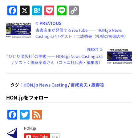
F
X
H
P
Li
C
a
at
o
n
o
PREVIOUS
c
e
c
e
p
古書店主が発信するYouTube ―― HON.jp News
e
n
k
y
Casting #34 / ゲスト：吉成秀夫（札幌の古書店主）
b
a
et
Li
NEXT
o
n
“ひとり出版社”の生態 ―― HON.jp News Casting #35
/ ゲスト：後藤亨真さん（コトニ社代表・編集者）
o
k
k
タグ：
HON.jp News Casting
/
吉成秀夫
/
鷹野凌
HON.jpをフォロー
F
T
F
a
w
e
c
itt
e