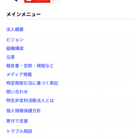
e
er
d
b
メインメニュー
o
法人概要
o
ビジョン
k
組織構成
沿革
報告書・定款・規程など
メディア掲載
特定商取引法に基づく表記
問い合わせ
特定非営利活動法人とは
個人情報保護方針
寄付で支援
トラブル相談