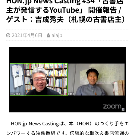
HON.jp News Casting #34「古書店
主が発信するYouTube」 開催報告 /
ゲスト：吉成秀夫（札幌の古書店主）
2021年4月6日
aiajp
HON.jp News Castingは、本（HON）のつくり手をエ
ンパワーする映像番組です。伝統的な取次＆書店流通の