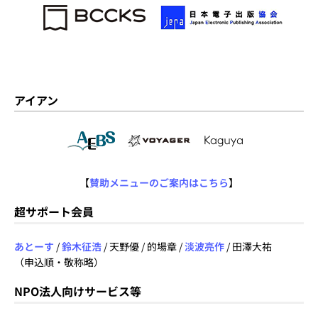
アイアン
【
賛助メニューのご案内はこちら
】
超サポート会員
あとーす
/
鈴木征浩
/ 天野優 / 的場章 /
淡波亮作
/ 田澤大祐
（申込順・敬称略）
NPO法人向けサービス等