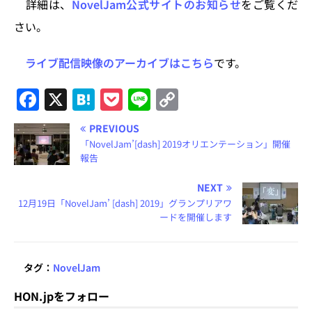
詳細は、
NovelJam公式サイトのお知らせ
をご覧くだ
さい。
ライブ配信映像のアーカイブはこちら
です。
F
X
H
P
Li
C
a
at
o
n
o
PREVIOUS
c
e
c
e
p
「NovelJam’[dash] 2019オリエンテーション」開催
e
n
k
y
報告
b
a
et
Li
NEXT
o
n
12月19日「NovelJam’ [dash] 2019」グランプリアワ
ードを開催します
o
k
k
タグ：
NovelJam
HON.jpをフォロー