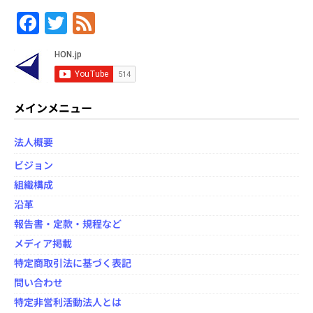
F
T
F
a
w
e
c
itt
e
e
er
d
b
メインメニュー
o
法人概要
o
ビジョン
k
組織構成
沿革
報告書・定款・規程など
メディア掲載
特定商取引法に基づく表記
問い合わせ
特定非営利活動法人とは