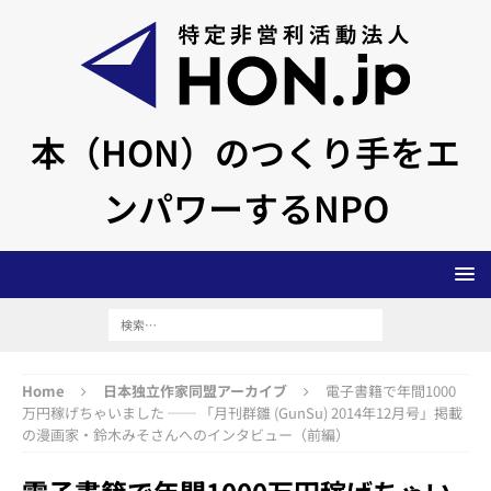
本（HON）のつくり手をエ
ンパワーするNPO
Home
日本独立作家同盟アーカイブ
電子書籍で年間1000
万円稼げちゃいました ── 「月刊群雛 (GunSu) 2014年12月号」掲載
の漫画家・鈴木みそさんへのインタビュー（前編）