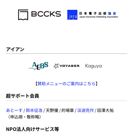
アイアン
【
賛助メニューのご案内はこちら
】
超サポート会員
あとーす
/
鈴木征浩
/ 天野優 / 的場章 /
淡波亮作
/ 田澤大祐
（申込順・敬称略）
NPO法人向けサービス等