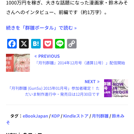
1000万円を稼ぎ、大きな話題になった漫画家・鈴木みそ
さんへのインタビュー、前編です（約1万字）。
続きを「群雛ポータル」で読む »
F
X
H
P
Li
C
a
at
o
n
o
PREVIOUS
c
e
c
e
p
『月刊群雛』2014年12月号（通算11号）」配信開始
e
n
k
y
b
a
et
Li
NEXT
o
n
「月刊群雛 (GunSu) 2015年01月号」参加者確定！ た
だいま制作進行中・発売日は12月30日です
o
k
k
タグ：
eBookJapan
/
KDP
/
Kindleストア
/
月刊群雛
/
鈴木み
そ