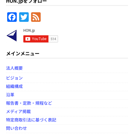
HON.jpをフォロー
F
T
F
a
w
e
c
itt
e
e
er
d
b
メインメニュー
o
法人概要
o
ビジョン
k
組織構成
沿革
報告書・定款・規程など
メディア掲載
特定商取引法に基づく表記
問い合わせ