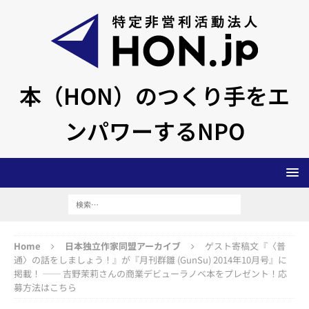
本（HON）のつくり手をエ
ンパワーするNPO
Home
日本独立作家同盟アーカイブ
ゲスト寄稿文『〈普
通〉の話をしましょう！』が『月刊群雛 (GunSu) 2014年10月号』に
掲載！ ── 吉野茉莉さんの商業デビューラノベ本をプレゼント！応
募方法はこちら