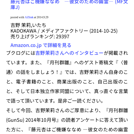
藤元杏はご機嫌ななめ ―彼女のための幽霊― (MF文
庫J)
posted with
AZlink
at 2014.9.29
吉野 茉莉,いたち
KADOKAWA / メディアファクトリー (2014-10-25)
売り上げランキング: 29397
Amazon.co.jp で詳細を見る
ブクログには
吉野茉莉さんへのインタビュー
が掲載され
ています。また、『月刊群雛』へのゲスト寄稿文『〈普
通〉の話をしましょう！』では、吉野茉莉さん自身のこ
と、電子書籍のこと、商業出版のこと、自己出版のこ
と、そして日本独立作家同盟について、真っ直ぐな言葉
で語って頂いています。是非ご一読ください。
そして今回、吉野茉莉さんのご厚意により、『月刊群雛
(GunSu) 2014年10月号』の読者アンケートに答えて頂い
た方に、『藤元杏はご機嫌ななめ ―彼女のための幽霊