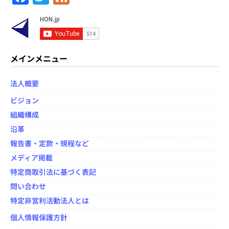
a
w
e
c
itt
e
e
er
d
b
メインメニュー
o
法人概要
o
ビジョン
k
組織構成
沿革
報告書・定款・規程など
メディア掲載
特定商取引法に基づく表記
問い合わせ
特定非営利活動法人とは
個人情報保護方針