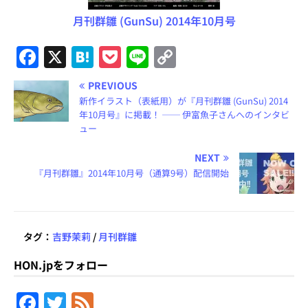
月刊群雛 (GunSu) 2014年10月号
F
X
H
P
Li
C
a
at
o
n
o
PREVIOUS
c
e
c
e
p
新作イラスト（表紙用）が『月刊群雛 (GunSu) 2014
e
n
k
y
年10月号』に掲載！ ── 伊富魚子さんへのインタビ
ュー
b
a
et
Li
NEXT
o
n
『月刊群雛』2014年10月号（通算9号）配信開始
o
k
k
タグ：
吉野茉莉
/
月刊群雛
HON.jpをフォロー
F
T
F