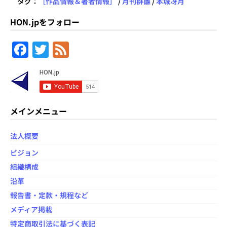
タグ：
［作品情報＆著者情報］
/
月刊群雛
/
本城冴月
HON.jpをフォロー
F
T
F
a
w
e
c
itt
e
e
er
d
b
メインメニュー
o
法人概要
o
ビジョン
k
組織構成
沿革
報告書・定款・規程など
メディア掲載
特定商取引法に基づく表記