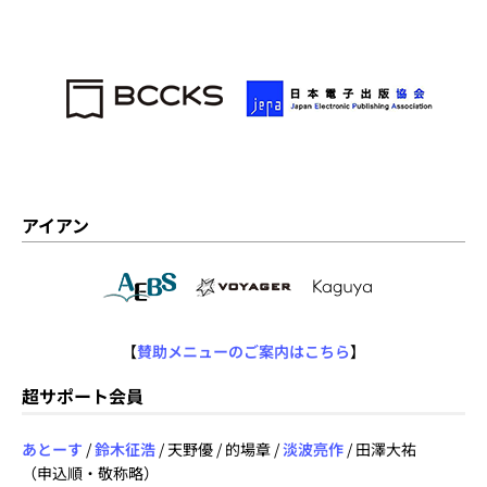
アイアン
【
賛助メニューのご案内はこちら
】
超サポート会員
あとーす
/
鈴木征浩
/ 天野優 / 的場章 /
淡波亮作
/ 田澤大祐
（申込順・敬称略）