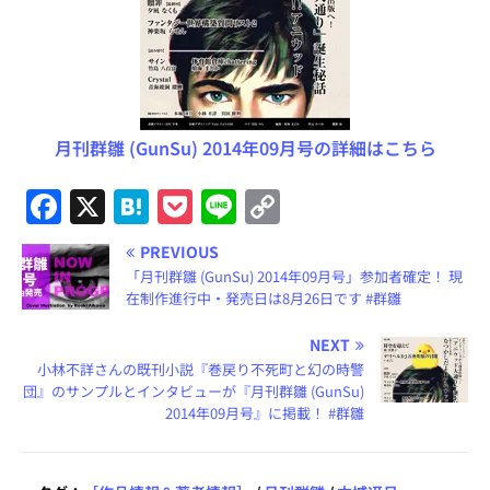
月刊群雛 (GunSu) 2014年09月号の詳細はこちら
F
X
H
P
Li
C
a
at
o
n
o
PREVIOUS
c
e
c
e
p
「月刊群雛 (GunSu) 2014年09月号」参加者確定！ 現
e
n
k
y
在制作進行中・発売日は8月26日です #群雛
b
a
et
Li
NEXT
o
n
小林不詳さんの既刊小説『巻戻り不死町と幻の時警
団』のサンプルとインタビューが『月刊群雛 (GunSu)
o
k
2014年09月号』に掲載！ #群雛
k