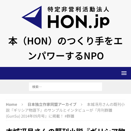
本（HON）のつくり手をエ
ンパワーするNPO
Home
日本独立作家同盟アーカイブ
本城冴月さんの既刊小
説『ギリシア物語下』のサンプルとインタビューが『月刊群雛
(GunSu) 2014年09月号』に掲載！ #群雛